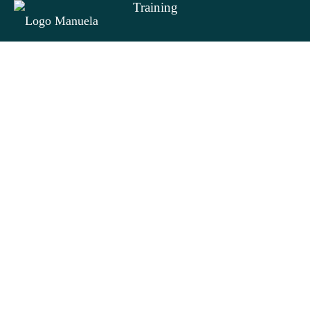
Training
Workshops
Startseite
//
Blog
// SEO für verschiedene Zielgruppen
Über mich
Wissen
SEO für verschiedene
Zielgruppen
Manuela Kind
vor 5 Jahren