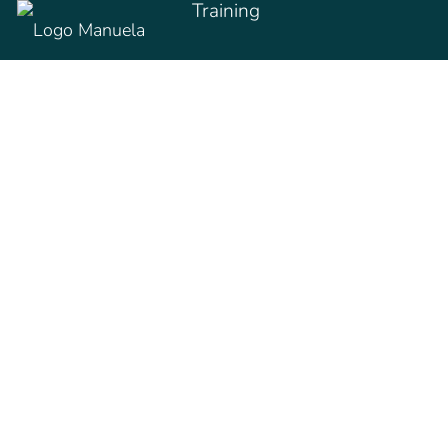
Training
Workshops
Startseite
//
Blog
// SEO & GEO-Konzept: So baust du es auf
Über mich
Wissen
SEO & GEO-Konzept:
So baust du es auf
Manuela Kind
vor 2 Monaten