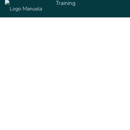
Training
Workshops
Startseite
//
Blog
// Keyword-Kannibalismus – wenn du dir
selbst Konkurrenz machst
Über mich
Wissen
Keyword-
Kannibalismus – wenn
du dir selbst
Konkurrenz machst
Manuela Kind